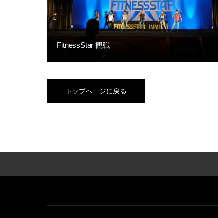
FitnessStar 観戦
トップページに戻る