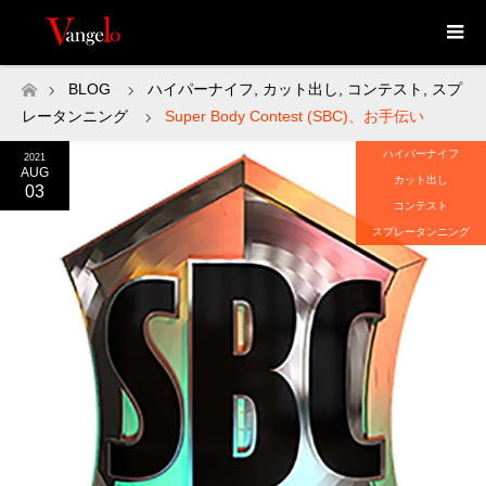
BLOG
ハイパーナイフ
,
カット出し
,
コンテスト
,
スプ
ホーム
レータンニング
Super Body Contest (SBC)、お手伝い
ハイパーナイフ
2021
AUG
カット出し
03
コンテスト
スプレータンニング