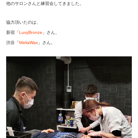
他のサロンさんと練習会してきました。
協力頂いたのは、
新宿「
LuxyBronze
」さん、
渋谷「
MeliaWax
」さん。