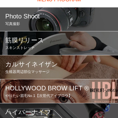
Photo Shoot
写真撮影
筋膜リリース
スキンストレッチ
カルサイネイザン
生殖器周辺部位マッサージ
HOLLYWOOD BROW LIFT ®︎
やりたい眉毛No.1【次世代アイブロウ】
ハイパーナイフ