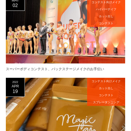
MAY
コンテスト向けメイク
02
ハイパーナイフ
カット出し
コンテスト
スーパーボディコンテスト、バックステージメイクのお手伝い
コンテスト向けメイク
2022
APR
カット出し
19
コンテスト
スプレータンニング