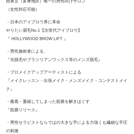
西東京（多摩地区）唯一の男性向けサロン
（女性対応可能）
・日本のアイブロウ界に革命
やりたい眉毛No.1【次世代アイブロウ】
『 HOLLYWOOD BROW LIFT 』
・男性施術者による、
『光脱毛やブラジリアンワックス等のメンズ脱毛』
・プロメイクアップアーティストによる
『メイクレッスン・出張メイク・メンズメイク・コンテストメイ
ク』
・癒着・萎縮してしまった筋膜を解きほぐす
『筋膜リリース』
・男性セラピストならではの大きな手による力強くも繊細な手圧
の刺激